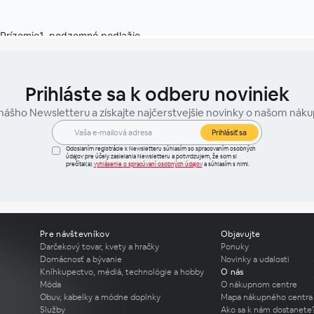
Prihláste sa k odberu noviniek
 nášho Newsletteru a získajte najčerstvejšie novinky o našom nák
Prihlásiť sa
Odoslaním registrácie k Newsletteru súhlasím so spracovaním osobných
údajov pre účely zasielania Newsletteru a potvrdzujem, že som si
prečítal(a)
vyhlásenie o spracúvaní osobných údajov
a súhlasím s nimi.
Pre návštevníkov
Objavujte
Darčekový tovar, kvety a hračky
Ponuky
Domácnosť a bývanie
Novinky a udalosti
Kníhkupectvo, médiá, technológie a hobby
O nás
Móda
O nákupnom centre
Obuv, kabelky a módne doplnky
Mapa nákupného centra
Služby
Ako sa k nám dostanete