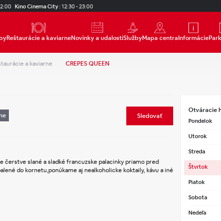
22:00
Kino Cinema City
:
12:30 - 23:00
by
Reštaurácie a kaviarne
Novinky a udalosti
Služby
Mapa centra
Informácie
Par
taurácie a kaviarne
CREPES QUEEN
Otváracie 
ne
Sledovať
Pondelok
Utorok
Streda
e čerstve slané a sladké francuzske palacinky priamo pred 
Štvrtok
ené do kornetu,ponúkame aj nealkoholicke koktaily, kávu a iné 
Piatok
Sobota
Nedeľa