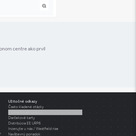
upnom centre ako prví!
Užitočné odkazy
Často kladené otázky
Kontaktovať podporu
Darčekové karty
Distribúcia EE URP6
Inzerujte u nás / Westfield rise
?
Navštevný poriadok