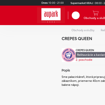
Skip to main content
Dnes:
10:00 - 21:00
Supermarket KRAJ
:
08:00 - 
Hľadať
Obchody a služ
Obchody a služby
Reš
CREPES QUEEN
CREPES QUEEN
Reštaurácie a kaviar
2. poschodie
Popis
Sme palacinkáreň, ktorá pripravuj
zákazníkom, priemerne 40cm zabal
balene nápoji. 