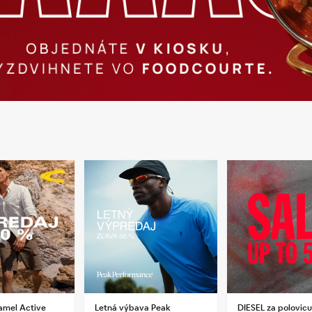
amel Active
Letná výbava Peak
DIESEL za polovic