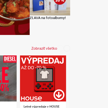
ZĽAVA na fotoalbumy!
Zobraziť všetko
u
Letné výpredaje v HOUSE
Vyživujúci lesk na pery