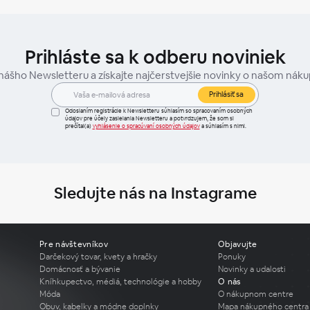
Prihláste sa k odberu noviniek
 nášho Newsletteru a získajte najčerstvejšie novinky o našom nák
Prihlásiť sa
Odoslaním registrácie k Newsletteru súhlasím so spracovaním osobných
údajov pre účely zasielania Newsletteru a potvrdzujem, že som si
prečítal(a)
vyhlásenie o spracúvaní osobných údajov
a súhlasím s nimi.
Sledujte nás na Instagrame
Pre návštevníkov
Objavujte
Darčekový tovar, kvety a hračky
Ponuky
Domácnosť a bývanie
Novinky a udalosti
Kníhkupectvo, médiá, technológie a hobby
O nás
Móda
O nákupnom centre
Obuv, kabelky a módne doplnky
Mapa nákupného centra