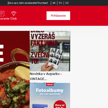
Ako sa k nám dostanete?
Kontakt
SK
EN
DE
Prihlásenie
kovanie
Club
Novinka v Auparku –
VINTAGE
FOTOAUTOMAT!