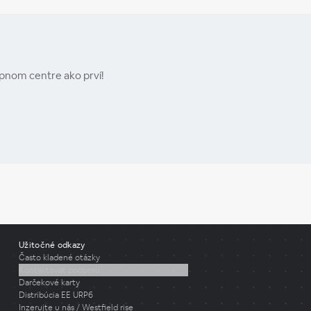
upnom centre ako prví!
Užitočné odkazy
Často kladené otázky
Kontaktovať podporu
Darčekové karty
Distribúcia EE URP6
Inzerujte u nás / Westfield rise