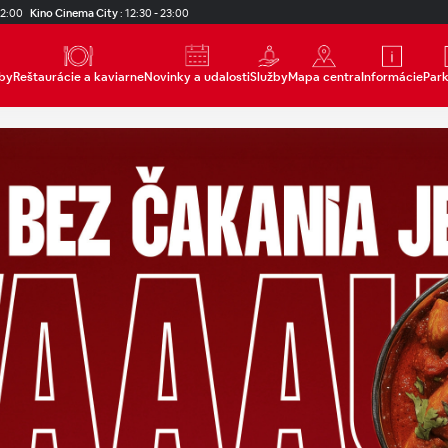
22:00
Kino Cinema City
:
12:30 - 23:00
by
Reštaurácie a kaviarne
Novinky a udalosti
Služby
Mapa centra
Informácie
Par