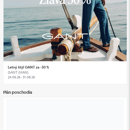
Letný štýl GANT za -30 %
GANT (MAN)
24.06.26 - 31.08.26
Plán poschodia