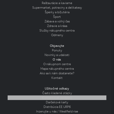
Reštaurácie a kaviarne
Supermarket, potraviny a delikatesy
Šperky a bižutéria
Šport
Zábava a voľný čas
Zdravie a krása
Služby nákupného centra
Odmeny
Objavujte
Ponuky
Novinky a udalosti
O nás
O nákupnom centre
Mapa nákupného centra
Ako sa k nám dostanete?
Kontakt
Užitočné odkazy
Často kladené otázky
Kontaktovať podporu
Darčekové karty
Distribúcia EE URP6
Inzerujte u nás / Westfield rise