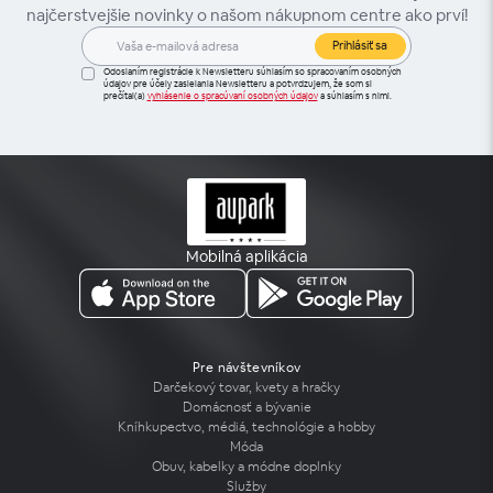
najčerstvejšie novinky o našom nákupnom centre ako prví!
Prihlásiť sa
Odoslaním registrácie k Newsletteru súhlasím so spracovaním osobných
údajov pre účely zasielania Newsletteru a potvrdzujem, že som si
prečítal(a)
vyhlásenie o spracúvaní osobných údajov
a súhlasím s nimi.
Mobilná aplikácia
Pre návštevníkov
Darčekový tovar, kvety a hračky
Domácnosť a bývanie
Kníhkupectvo, médiá, technológie a hobby
Móda
Obuv, kabelky a módne doplnky
Služby