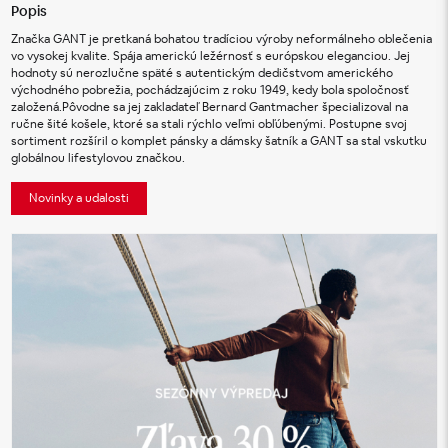
Popis
Značka GANT je pretkaná bohatou tradíciou výroby neformálneho oblečenia 
vo vysokej kvalite. Spája americkú ležérnosť s európskou eleganciou. Jej 
hodnoty sú nerozlučne späté s autentickým dedičstvom amerického 
východného pobrežia, pochádzajúcim z roku 1949, kedy bola spoločnosť 
založená.Pôvodne sa jej zakladateľ Bernard Gantmacher špecializoval na 
ručne šité košele, ktoré sa stali rýchlo veľmi obľúbenými. Postupne svoj 
sortiment rozšíril o komplet pánsky a dámsky šatník a GANT sa stal vskutku 
globálnou lifestylovou značkou.
Novinky a udalosti