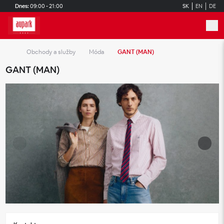
Skip to main content
Dnes:
09:00 - 21:00
SK
EN
DE
Obchody a služby
Móda
GANT (MAN)
GANT (MAN)