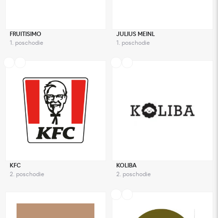
FRUITISIMO
JULIUS MEINL
1. poschodie
1. poschodie
KFC
KOLIBA
2. poschodie
2. poschodie