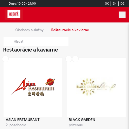
Skip to main content
Dnes:
10:00 - 21:00
SK
EN
DE
Obchody a služby
Reštaurácie a kaviarne
Reštaurácie a kaviarne
ASIAN RESTAURANT
BLACK GARDEN
2. poschodie
prízemie