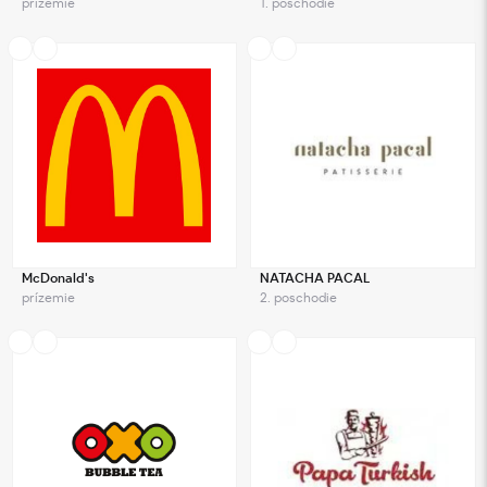
prízemie
1. poschodie
McDonald's
NATACHA PACAL
prízemie
2. poschodie