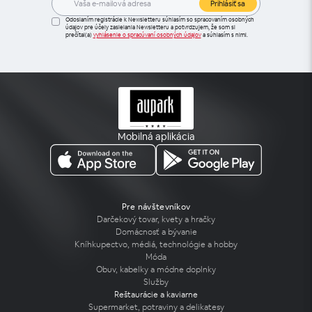
Prihlásiť sa
Odoslaním registrácie k Newsletteru súhlasím so spracovaním osobných
údajov pre účely zasielania Newsletteru a potvrdzujem, že som si
prečítal(a)
vyhlásenie o spracúvaní osobných údajov
a súhlasím s nimi.
Mobilná aplikácia
Pre návštevníkov
Darčekový tovar, kvety a hračky
Domácnosť a bývanie
Kníhkupectvo, médiá, technológie a hobby
Móda
Obuv, kabelky a módne doplnky
Služby
Reštaurácie a kaviarne
Supermarket, potraviny a delikatesy