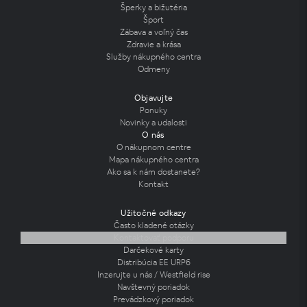
Šperky a bižutéria
Šport
Zábava a voľný čas
Zdravie a krása
Služby nákupného centra
Odmeny
Objavujte
Ponuky
Novinky a udalosti
O nás
O nákupnom centre
Mapa nákupného centra
Ako sa k nám dostanete?
Kontakt
Užitočné odkazy
Často kladené otázky
Kontaktovať podporu
Darčekové karty
Distribúcia EE URP6
Inzerujte u nás / Westfield rise
Navštevný poriadok
Prevádzkový poriadok