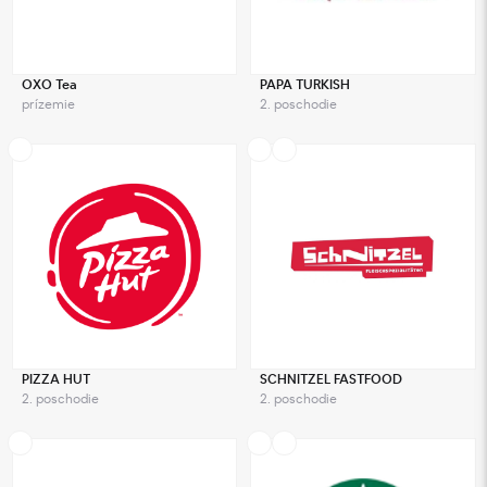
OXO Tea
PAPA TURKISH
prízemie
2. poschodie
PIZZA HUT
SCHNITZEL FASTFOOD
2. poschodie
2. poschodie