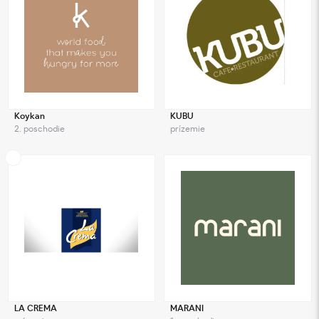
Koykan
KUBU
2. poschodie
prízemie
LA CREMA
MARANI