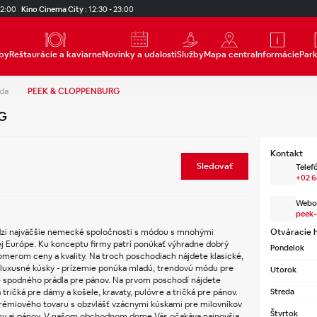
22:00
Kino Cinema City
:
12:30 - 23:00
by
Reštaurácie a kaviarne
Novinky a udalosti
Služby
Mapa centra
Informácie
Par
da
PEEK & CLOPPENBURG
G
Kontakt
Sledovať
Telefó
+02 6
Webov
peek-
 najväčšie nemecké spoločnosti s módou s mnohými 
Otváracie 
j Európe. Ku konceptu firmy patrí ponúkať výhradne dobrý 
Pondelok
merom ceny a kvality. Na troch poschodiach nájdete klasické, 
 luxusné kúsky - prízemie ponúka mladú, trendovú módu pre 
Utorok
e spodného prádla pre pánov. Na prvom poschodí nájdete 
 tričká pre dámy a košele, kravaty, pulóvre a tričká pre pánov. 
Streda
émiového tovaru s obzvlášť vzácnymi kúskami pre milovníkov 
Štvrtok
my aj pánov. V našom obchodnom dome Vás očakáva najnovšia 