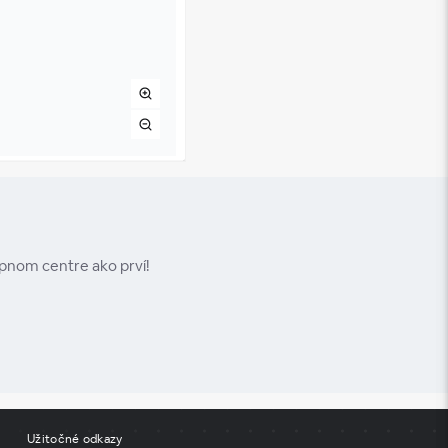
upnom centre ako prví!
Užitočné odkazy