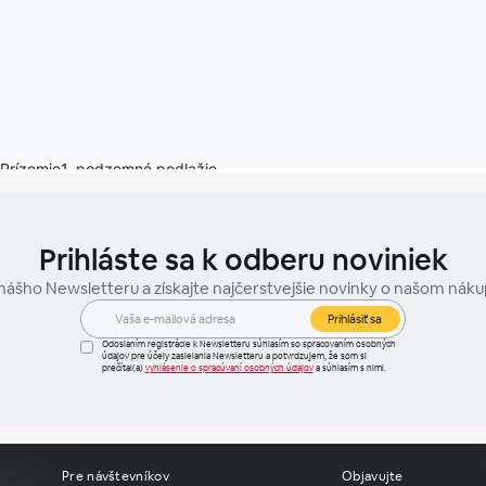
Prihláste sa k odberu noviniek
 nášho Newsletteru a získajte najčerstvejšie novinky o našom nák
Prihlásiť sa
Odoslaním registrácie k Newsletteru súhlasím so spracovaním osobných
údajov pre účely zasielania Newsletteru a potvrdzujem, že som si
prečítal(a)
vyhlásenie o spracúvaní osobných údajov
a súhlasím s nimi.
Pre návštevníkov
Objavujte