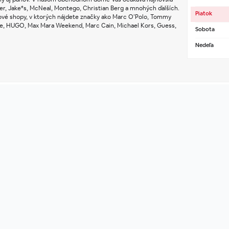
ver, Jake*s, McNeal, Montego, Christian Berg a mnohých ďalších. 
Piatok
ové shopy, v ktorých nájdete značky ako Marc O’Polo, Tommy 
ge, HUGO, Max Mara Weekend, Marc Cain, Michael Kors, Guess, 
Sobota
Nedeľa