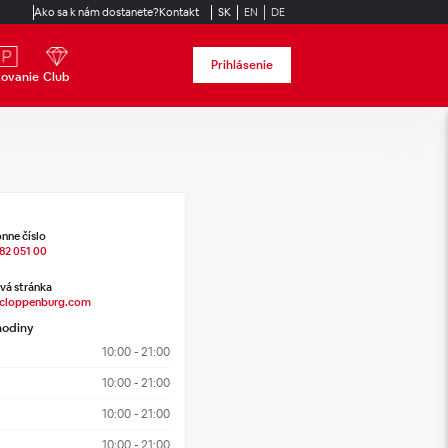
Ako sa k nám dostanete?
Kontakt
SK
EN
DE
Prihlásenie
kovanie
Club
nne číslo
82 051 00
á stránka
cloppenburg.com
hodiny
10:00 - 21:00
10:00 - 21:00
10:00 - 21:00
10:00 - 21:00