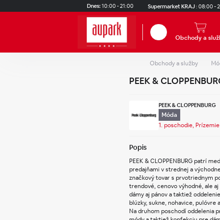
Skip to main content
Dnes:
10:00 - 21:00
Supermarket KRAJ
:
08:00 - 
Hľadať
Obchody a služ
Obchody a služby
Mó
PEEK & CLOPPENBUR
PEEK & CLOPPENBURG
Móda
1. poschodie, Prízemie
Popis
PEEK & CLOPPENBURG patrí medzi
predajňami v strednej a východne
značkový tovar s prvotriednym po
trendové, cenovo výhodné, ale aj
dámy aj pánov a taktiež oddeleni
blúzky, sukne, nohavice, pulóvre a
Na druhom poschodí oddelenia pr
módy a taktiež konfekciu pre dá