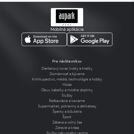
Mobilná aplikácia
Pre návštevníkov
Darčekový tovar, kvety a hračky
Domácnosť a bývanie
Kníhkupectvo, médiá, technológie a hobby
Móda
Obuv, kabelky a módne doplnky
Služby
Reštaurácie a kaviarne
Supermarket, potraviny a delikatesy
Šperky a bižutéria
Šport
Zábava a voľný čas
Zdravie a krása
Služby nákupného centra