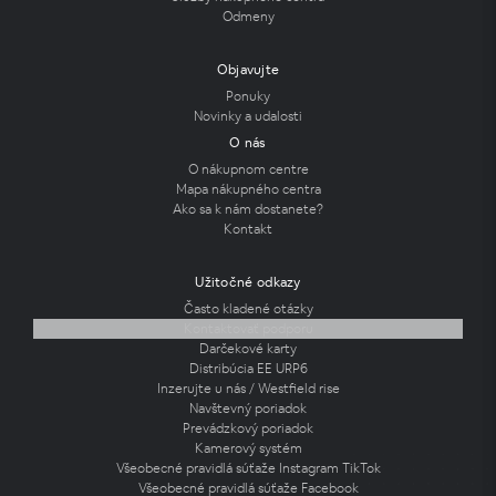
Odmeny
Objavujte
Ponuky
Novinky a udalosti
O nás
O nákupnom centre
Mapa nákupného centra
Ako sa k nám dostanete?
Kontakt
Užitočné odkazy
Často kladené otázky
Kontaktovať podporu
Darčekové karty
Distribúcia EE URP6
Inzerujte u nás / Westfield rise
Navštevný poriadok
Prevádzkový poriadok
Kamerový systém
Všeobecné pravidlá súťaže Instagram TikTok
Všeobecné pravidlá súťaže Facebook