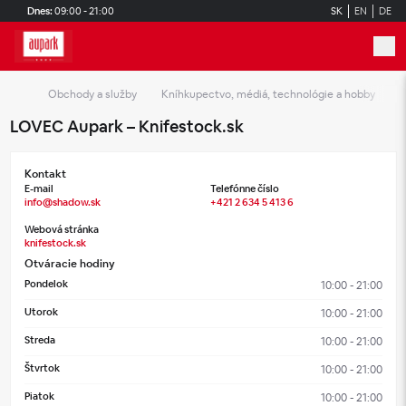
Skip to main content
Dnes:
09:00 - 21:00
SK
EN
DE
Obchody a služby
Kníhkupectvo, médiá, technológie a hobby
L
LOVEC Aupark – Knifestock.sk
Kontakt
E-mail
Telefónne číslo
info@shadow.sk
+421 2 634 5 413 6
Webová stránka
knifestock.sk
Otváracie hodiny
Pondelok
10:00 - 21:00
Utorok
10:00 - 21:00
Streda
10:00 - 21:00
Štvrtok
10:00 - 21:00
Piatok
10:00 - 21:00