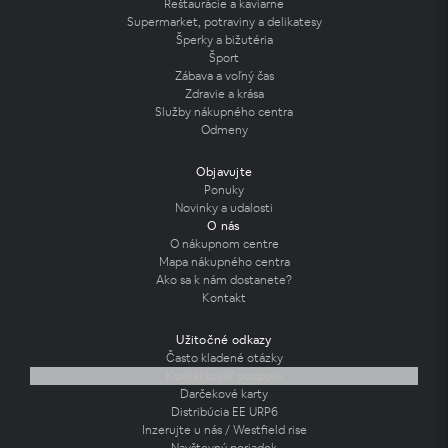
Reštaurácie a kaviarne
Supermarket, potraviny a delikatesy
Šperky a bižutéria
Šport
Zábava a voľný čas
Zdravie a krása
Služby nákupného centra
Odmeny
Objavujte
Ponuky
Novinky a udalosti
O nás
O nákupnom centre
Mapa nákupného centra
Ako sa k nám dostanete?
Kontakt
Užitočné odkazy
Často kladené otázky
Kontaktovať podporu
Darčekové karty
Distribúcia EE URP6
Inzerujte u nás / Westfield rise
Navštevný poriadok