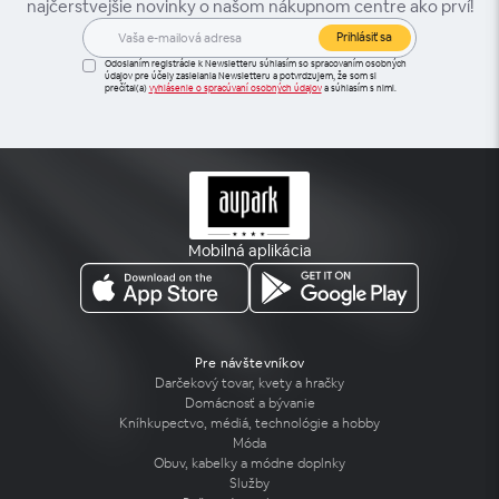
najčerstvejšie novinky o našom nákupnom centre ako prví!
Prihlásiť sa
Odoslaním registrácie k Newsletteru súhlasím so spracovaním osobných
údajov pre účely zasielania Newsletteru a potvrdzujem, že som si
prečítal(a)
vyhlásenie o spracúvaní osobných údajov
a súhlasím s nimi.
Mobilná aplikácia
Pre návštevníkov
Darčekový tovar, kvety a hračky
Domácnosť a bývanie
Kníhkupectvo, médiá, technológie a hobby
Móda
Obuv, kabelky a módne doplnky
Služby