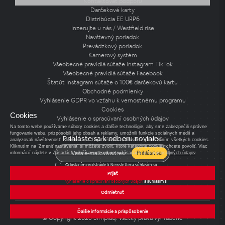
Kontaktovať podporu
Darčekové karty
Distribúcia EE URP6
Inzerujte u nás / Westfield rise
Navštevný poriadok
Prevádzkový poriadok
Kamerový systém
Všeobecné pravidlá súťaže Instagram TikTok
Všeobecné pravidlá súťaže Facebook
Štatút Instagram súťaže o 100€ darčekovú kartu
Obchodné podmienky
Vyhlásenie GDPR vo vzťahu k vernostnému programu
Cookies
Cookies
Vyhlásenie o spracúvaní osobných údajov
Na tomto webe používame súbory cookies a ďalšie technológie, aby sme zabezpečili správne
fungovanie webu, prizpôsobili jeho obsah a reklamy, umožnili funkcie sociálnych médií a
Prihláste sa k odberu noviniek
analyzovali návštevnosť. Kliknutím na 'Prijať všetko' súhlasíte s používaním všetkých cookies.
Kliknutím na 'Zmeniť nastavenia' si môžete zvoliť, ktoré kategórie cookies chcete povoliť. Viac
Prihlásiť sa
informácií nájdete v
Zásadách používania cookies
a
Zásadách ochrany osobných údajov
.
Odoslaním registrácie k Newsletteru súhlasím so
spracovaním osobných údajov pre účely zasielania
Prijať
Newsletteru a potvrdzujem, že som si prečítal(a)
vyhlásenie o spracúvaní osobných údajov
a súhlasím s
nimi.
Odmietnuť
Ďalšie informácie a prispôsobenie
© Copyright 2025 Simplaq. Všetky práva vyhradené