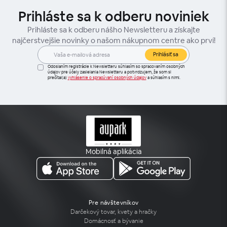
Prihláste sa k odberu noviniek
Prihláste sa k odberu nášho Newsletteru a získajte
najčerstvejšie novinky o našom nákupnom centre ako prví!
Prihlásiť sa
Odoslaním registrácie k Newsletteru súhlasím so spracovaním osobných
údajov pre účely zasielania Newsletteru a potvrdzujem, že som si
prečítal(a)
vyhlásenie o spracúvaní osobných údajov
a súhlasím s nimi.
Mobilná aplikácia
Pre návštevníkov
Darčekový tovar, kvety a hračky
Domácnosť a bývanie