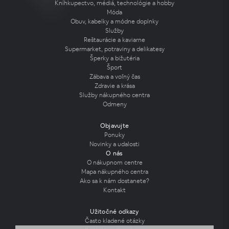
Kníhkupectvo, médiá, technológie a hobby
Móda
Obuv, kabelky a módne doplnky
Služby
Reštaurácie a kaviarne
Supermarket, potraviny a delikatesy
Šperky a bižutéria
Šport
Zábava a voľný čas
Zdravie a krása
Služby nákupného centra
Odmeny
Objavujte
Ponuky
Novinky a udalosti
O nás
O nákupnom centre
Mapa nákupného centra
Ako sa k nám dostanete?
Kontakt
Užitočné odkazy
Často kladené otázky