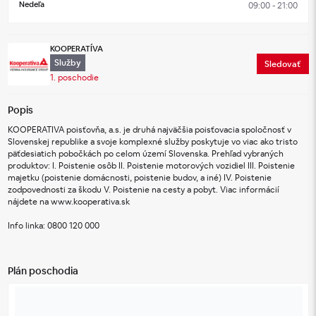
Nedeľa
09:00 - 21:00
KOOPERATÍVA
Služby
Sledovať
1. poschodie
Popis
KOOPERATIVA poisťovňa, a.s. je druhá najväčšia poisťovacia spoločnosť v 
Slovenskej republike a svoje komplexné služby poskytuje vo viac ako tristo 
päťdesiatich pobočkách po celom území Slovenska. Prehľad vybraných 
produktov: I. Poistenie osôb II. Poistenie motorových vozidiel III. Poistenie 
majetku (poistenie domácnosti, poistenie budov, a iné) IV. Poistenie 
zodpovednosti za škodu V. Poistenie na cesty a pobyt. Viac informácií 
nájdete na www.kooperativa.sk
Info linka: 0800 120 000
Plán poschodia