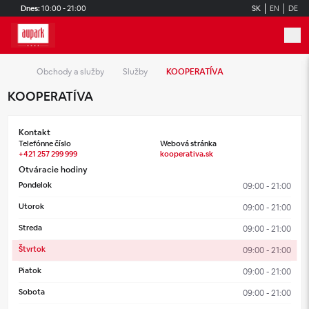
Skip to main content
Dnes:
10:00 - 21:00
SK
EN
DE
Obchody a služby
Služby
KOOPERATÍVA
KOOPERATÍVA
Kontakt
Telefónne číslo
Webová stránka
+421 257 299 999
kooperativa.sk
Otváracie hodiny
Pondelok
09:00 - 21:00
Utorok
09:00 - 21:00
Streda
09:00 - 21:00
Štvrtok
09:00 - 21:00
Piatok
09:00 - 21:00
Sobota
09:00 - 21:00