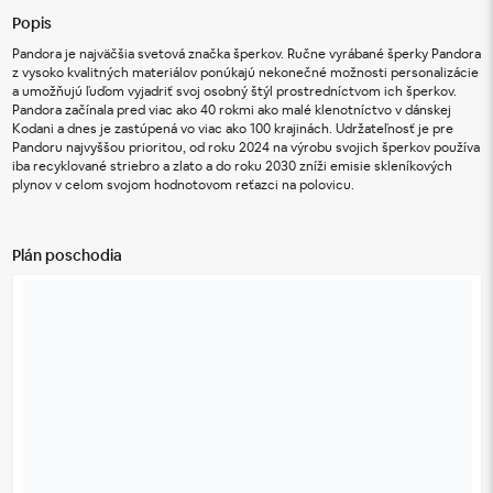
Popis
Pandora je najväčšia svetová značka šperkov. Ručne vyrábané šperky Pandora 
z vysoko kvalitných materiálov ponúkajú nekonečné možnosti personalizácie 
a umožňujú ľuďom vyjadriť svoj osobný štýl prostredníctvom ich šperkov. 
Pandora začínala pred viac ako 40 rokmi ako malé klenotníctvo v dánskej 
Kodani a dnes je zastúpená vo viac ako 100 krajinách. Udržateľnosť je pre 
Pandoru najvyššou prioritou, od roku 2024 na výrobu svojich šperkov používa 
iba recyklované striebro a zlato a do roku 2030 zníži emisie skleníkových 
plynov v celom svojom hodnotovom reťazci na polovicu.
Plán poschodia