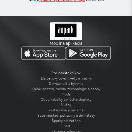
prečítal(a)
vyhlásenie o spracúvaní osobných údajov
a súhlasím s nimi.
Mobilná aplikácia
Pre návštevníkov
Darčekový tovar, kvety a hračky
Domácnosť a bývanie
Kníhkupectvo, médiá, technológie a hobby
Móda
Obuv, kabelky a módne doplnky
Služby
Reštaurácie a kaviarne
Supermarket, potraviny a delikatesy
Šperky a bižutéria
Šport
Zábava a voľný čas