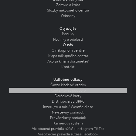
Zdravie a krása
Služby nákupného centra
Odmeny
Objavujte
Ponuky
Novinky a udalosti
O nás
O nákupnom centre
Mapa nákupného centra
Ako sa k nám dostanete?
Kontakt
Užitočné odkazy
Často kladené otázky
Kontaktovať podporu
Darčekové karty
Distribúcia EE URP6
Inzerujte u nás / Westfield rise
Navštevný poriadok
Prevádzkový poriadok
Kamerový systém
Všeobecné pravidlá súťaže Instagram TikTok
Všeobecné pravidlá súťaže Facebook