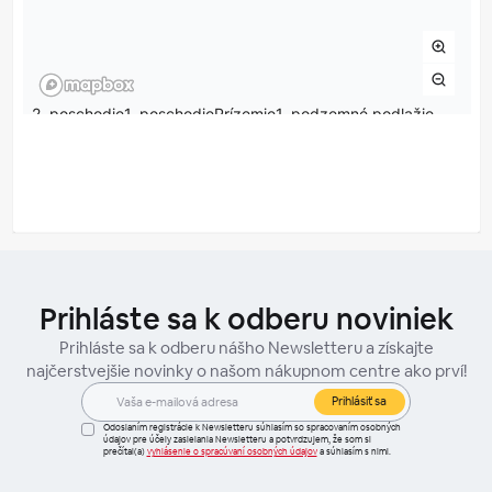
Prihláste sa k odberu noviniek
Prihláste sa k odberu nášho Newsletteru a získajte
najčerstvejšie novinky o našom nákupnom centre ako prví!
Prihlásiť sa
Odoslaním registrácie k Newsletteru súhlasím so spracovaním osobných
údajov pre účely zasielania Newsletteru a potvrdzujem, že som si
prečítal(a)
vyhlásenie o spracúvaní osobných údajov
a súhlasím s nimi.