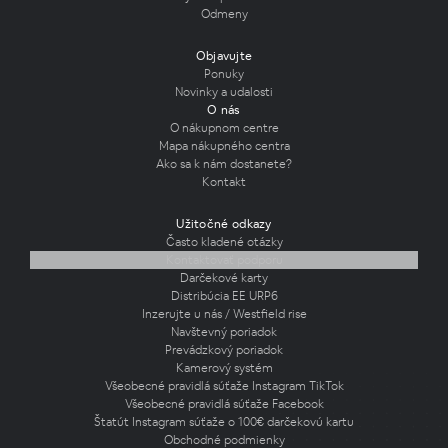
Odmeny
Objavujte
Ponuky
Novinky a udalosti
O nás
O nákupnom centre
Mapa nákupného centra
Ako sa k nám dostanete?
Kontakt
Užitočné odkazy
Často kladené otázky
Kontaktovať podporu
Darčekové karty
Distribúcia EE URP6
Inzerujte u nás / Westfield rise
Navštevný poriadok
Prevádzkový poriadok
Kamerový systém
Všeobecné pravidlá súťaže Instagram TikTok
Všeobecné pravidlá súťaže Facebook
Štatút Instagram súťaže o 100€ darčekovú kartu
Obchodné podmienky