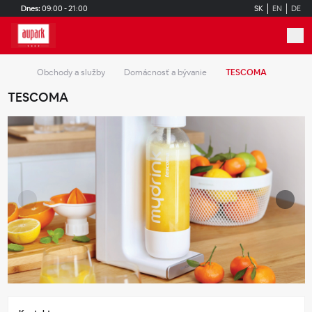
Skip to main content
Dnes:
09:00 - 21:00
SK
EN
DE
Obchody a služby
Domácnosť a bývanie
TESCOMA
TESCOMA