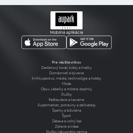
Mobilná aplikácia
Pre návštevníkov
Darčekový tovar, kvety a hračky
Domácnosť a bývanie
Kníhkupectvo, médiá, technológie a hobby
Móda
Obuv, kabelky a módne doplnky
Služby
Reštaurácie a kaviarne
Supermarket, potraviny a delikatesy
Šperky a bižutéria
Šport
Zábava a voľný čas
Zdravie a krása
Služby nákupného centra