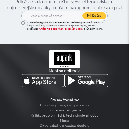
Prihláste sa k odberu nášho Newsletteru a získajte
najčerstvejšie novinky o našom nákupnom centre ako prví!
Prihlásiť sa
Odoslaním registrácie k Newsletteru súhlasím so spracovaním osobných
údajov pre účely zasielania Newsletteru a potvrdzujem, že som si
prečítal(a)
vyhlásenie o spracúvaní osobných údajov
a súhlasím s nimi.
Mobilná aplikácia
Pre návštevníkov
Darčekový tovar, kvety a hračky
Domácnosť a bývanie
Kníhkupectvo, médiá, technológie a hobby
Móda
Obuv, kabelky a módne doplnky