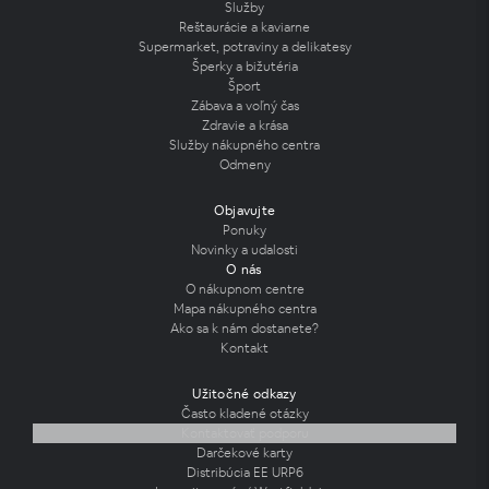
Služby
Reštaurácie a kaviarne
Supermarket, potraviny a delikatesy
Šperky a bižutéria
Šport
Zábava a voľný čas
Zdravie a krása
Služby nákupného centra
Odmeny
Objavujte
Ponuky
Novinky a udalosti
O nás
O nákupnom centre
Mapa nákupného centra
Ako sa k nám dostanete?
Kontakt
Užitočné odkazy
Často kladené otázky
Kontaktovať podporu
Darčekové karty
Distribúcia EE URP6