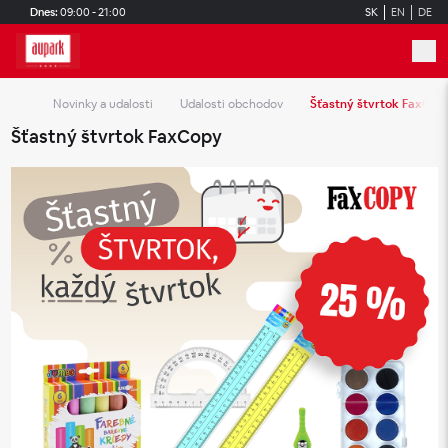
Skip to main content
Dnes:
09:00 - 21:00
SK
EN
DE
Novinky a udalosti
Udalosti obchodov
Šťastný štvrtok FaxCop
Šťastný štvrtok FaxCopy