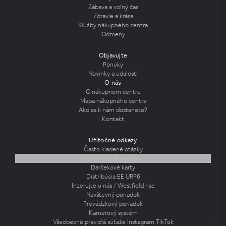
Zábava a voľný čas
Zdravie a krása
Služby nákupného centra
Odmeny
Objavujte
Ponuky
Novinky a udalosti
O nás
O nákupnom centre
Mapa nákupného centra
Ako sa k nám dostanete?
Kontakt
Užitočné odkazy
Často kladené otázky
Kontaktovať podporu
Darčekové karty
Distribúcia EE URP6
Inzerujte u nás / Westfield rise
Navštevný poriadok
Prevádzkový poriadok
Kamerový systém
Všeobecné pravidlá súťaže Instagram TikTok