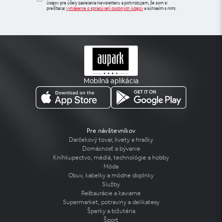
údajov pre účely zasielania Newsletteru a potvrdzujem, že som si
prečítal(a)
vyhlásenie o spracúvaní osobných údajov
a súhlasím s nimi.
Mobilná aplikácia
Pre návštevníkov
Darčekový tovar, kvety a hračky
Domácnosť a bývanie
Kníhkupectvo, médiá, technológie a hobby
Móda
Obuv, kabelky a módne doplnky
Služby
Reštaurácie a kaviarne
Supermarket, potraviny a delikatesy
Šperky a bižutéria
Šport