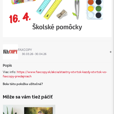
FAXCOPY
0
30.03.26 - 30.04.26
Popis
Viac info: 
https://www.faxcopy.sk/akcia/stastny-stvrtok-kazdy-stvrtok-vo-
faxcopy-predajniach
Bola táto položka užitočná?
Môže sa vám tiež páčiť