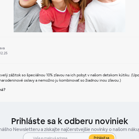
ava
.12.25
velý zážitok so špeciálnou 10% zľavou na ich pobyt v našom detskom kútiku. (Upo
narodeninové oslavy a nemožno ju kombinovať so žiadnou inou zľavou.)
ná?
Prihláste sa k odberu noviniek
 nášho Newsletteru a získajte najčerstvejšie novinky o našom nák
Prihlásiť sa