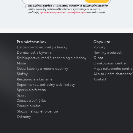
Odoslaním registrácie k Newsletteru súhlasím so spracovaním osobných
údajov pre účely zasielania Newsletteru a potvrdzujem, že som si
prečítal(a)
vyhlásenie o spracúvaní osobných údajov
a súhlasím s nimi.
Pre návštevníkov
Objavujte
Darčekový tovar, kvety a hračky
Ponuky
Domácnosť a bývanie
Novinky a udalosti
Kníhkupectvo, médiá, technológie a hobby
O nás
Móda
O nákupnom centre
Obuv, kabelky a módne doplnky
Mapa nákupného centra
Služby
Ako sa k nám dostanete
Reštaurácie a kaviarne
Kontakt
Supermarket, potraviny a delikatesy
Šperky a bižutéria
Šport
Zábava a voľný čas
Zdravie a krása
Služby nákupného centra
Odmeny