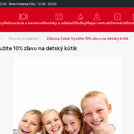
22:00
Kino Cinema City
:
12:30 - 23:00
by
Reštaurácie a kaviarne
Novinky a udalosti
Služby
Mapa centra
Informácie
Par
i
Novinky a udalosti
Zábava čaká! Využite 10% zľavu na detský kútik
žite 10% zľavu na detský kútik