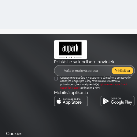
Prihláste sa k odberu noviniek
Prihlásiť sa
Odoslaním registrácie k Newsletteru súhlasím so spracovaním
osobných údajov pre účely zasielania Newsletteru a
potvrdzujem, že som si prečítal(a)
vyhlásenie o spracúvaní
osobných údajov
a súhlasím s nimi.
Mobilná aplikácia
Cookies