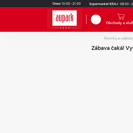
Skip to main content
Dnes:
10:00 - 21:00
Supermarket KRAJ
:
08:00 - 
Hľadať
Obchody a služ
Novinky a udalost
Zábava čaká! Vyu