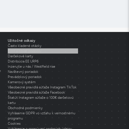
Užitočné odkazy
Často kladené otázky
Kontaktovať podporu
Darčekové karty
Distribúcia EE URP6
Inzerujte u nás / Westfield rise
?
Navštevný poriadok
Prevádzkový poriadok
Kamerový systém
Všeobecné pravidlá súťaže Instagram TikTok
Všeobecné pravidlá súťaže Facebook
Štatút Instagram súťaže o 100€ darčekovú
kartu
Obchodné podmienky
Vyhlásenie GDPR vo vzťahu k vernostnému
programu
Cookies
Vyhlásenie o spracúvaní osobných údajov