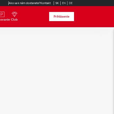
Ako sa k nám dostanete?
Kontakt
SK
EN
DE
Prihlásenie
kovanie
Club