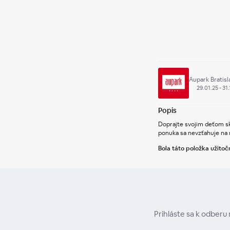
Aupark Bratisl
29.01.25 - 31
Popis
Doprajte svojim deťom sk
ponuka sa nevzťahuje na 
Bola táto položka užitoč
Prihláste sa k odberu