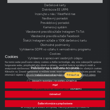
Kontaktovať podporu
Darčekové karty
Distribúcia EE URP6
Inzerujte u nás / Westfield rise
Navštevný poriadok
Prevádzkový poriadok
Kamerový systém
Všeobecné pravidlá súťaže Instagram TikTok
Všeobecné pravidlá súťaže Facebook
Štatút Instagram súťaže o 100€ darčekovú kartu
Obchodné podmienky
Vyhlásenie GDPR vo vzťahu k vernostnému programu
Cookies
Cookies
Vyhlásenie o spracúvaní osobných údajov
Na tomto webe používame súbory cookies a ďalšie technológie, aby sme zabezpečili správne
fungovanie webu, prizpôsobili jeho obsah a reklamy, umožnili funkcie sociálnych médií a
Prihláste sa k odberu noviniek
analyzovali návštevnosť. Kliknutím na 'Prijať všetko' súhlasíte s používaním všetkých cookies.
Kliknutím na 'Zmeniť nastavenia' si môžete zvoliť, ktoré kategórie cookies chcete povoliť. Viac
Prihlásiť sa
informácií nájdete v
Zásadách používania cookies
a
Zásadách ochrany osobných údajov
.
Odoslaním registrácie k Newsletteru súhlasím so
spracovaním osobných údajov pre účely zasielania
Prijať
Newsletteru a potvrdzujem, že som si prečítal(a)
vyhlásenie o spracúvaní osobných údajov
a súhlasím s
nimi.
Odmietnuť
Ďalšie informácie a prispôsobenie
© Copyright 2025 Simplaq. Všetky práva vyhradené