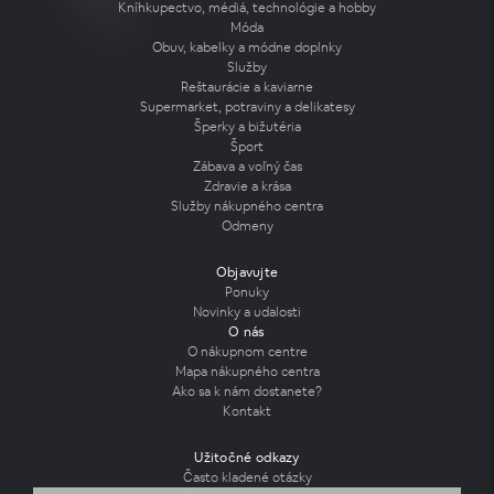
Kníhkupectvo, médiá, technológie a hobby
Móda
Obuv, kabelky a módne doplnky
Služby
Reštaurácie a kaviarne
Supermarket, potraviny a delikatesy
Šperky a bižutéria
Šport
Zábava a voľný čas
Zdravie a krása
Služby nákupného centra
Odmeny
Objavujte
Ponuky
Novinky a udalosti
O nás
O nákupnom centre
Mapa nákupného centra
Ako sa k nám dostanete?
Kontakt
Užitočné odkazy
Často kladené otázky