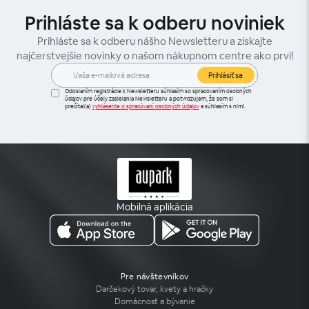
Prihláste sa k odberu noviniek
Prihláste sa k odberu nášho Newsletteru a získajte
najčerstvejšie novinky o našom nákupnom centre ako prví!
Prihlásiť sa
Odoslaním registrácie k Newsletteru súhlasím so spracovaním osobných
údajov pre účely zasielania Newsletteru a potvrdzujem, že som si
prečítal(a)
vyhlásenie o spracúvaní osobných údajov
a súhlasím s nimi.
Mobilná aplikácia
Pre návštevníkov
Darčekový tovar, kvety a hračky
Domácnosť a bývanie