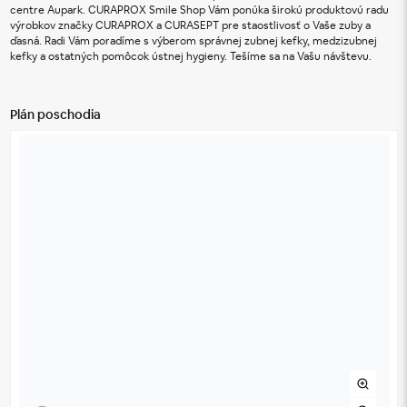
centre Aupark. CURAPROX Smile Shop Vám ponúka širokú produktovú radu 
výrobkov značky CURAPROX a CURASEPT pre staostlivosť o Vaše zuby a 
ďasná. Radi Vám poradíme s výberom správnej zubnej kefky, medzizubnej 
kefky a ostatných pomôcok ústnej hygieny. Tešíme sa na Vašu návštevu.
Plán poschodia