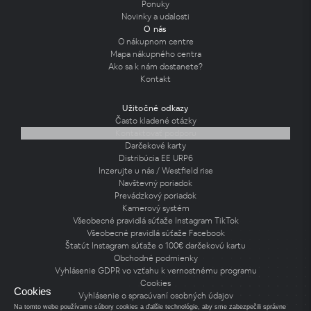
Ponuky
Novinky a udalosti
O nás
O nákupnom centre
Mapa nákupného centra
Ako sa k nám dostanete?
Kontakt
Užitočné odkazy
Často kladené otázky
Kontaktovať podporu
Darčekové karty
Distribúcia EE URP6
Inzerujte u nás / Westfield rise
Navštevný poriadok
Prevádzkový poriadok
Kamerový systém
Všeobecné pravidlá súťaže Instagram TikTok
Všeobecné pravidlá súťaže Facebook
Štatút Instagram súťaže o 100€ darčekovú kartu
Obchodné podmienky
Vyhlásenie GDPR vo vzťahu k vernostnému programu
Cookies
Cookies
Vyhlásenie o spracúvaní osobných údajov
Na tomto webe používame súbory cookies a ďalšie technológie, aby sme zabezpečili správne