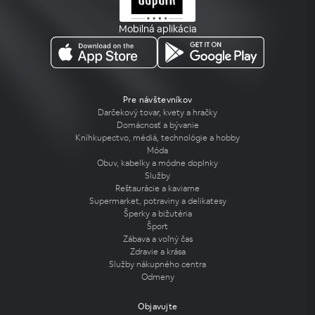
Mobilná aplikácia
Pre návštevníkov
Darčekový tovar, kvety a hračky
Domácnosť a bývanie
Kníhkupectvo, médiá, technológie a hobby
Móda
Obuv, kabelky a módne doplnky
Služby
Reštaurácie a kaviarne
Supermarket, potraviny a delikatesy
Šperky a bižutéria
Šport
Zábava a voľný čas
Zdravie a krása
Služby nákupného centra
Odmeny
Objavujte