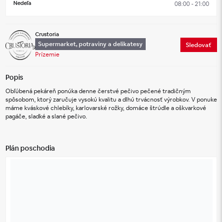
Nedeľa
08:00 - 21:00
Crustoria
Supermarket, potraviny a delikatesy
Sledovať
Prízemie
Popis
Obľúbená pekáreň ponúka denne čerstvé pečivo pečené tradičným 
spôsobom, ktorý zaručuje vysokú kvalitu a dlhú trvácnosť výrobkov. V ponuke 
máme kváskové chlebíky, karlovarské rožky, domáce štrúdle a oškvarkové 
pagáče, sladké a slané pečivo.
Plán poschodia