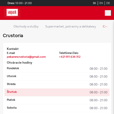
Skip to main content
Dnes:
10:00 - 21:00
SK
EN
DE
Obchody a služby
Supermarket, potraviny a delikatesy
Crustor
Crustoria
Kontakt
E-mail
Telefónne číslo
pekarencrustoria@gmail.com
+421 911 634 312
Otváracie hodiny
Pondelok
08:00 - 21:00
Utorok
08:00 - 21:00
Streda
08:00 - 21:00
Štvrtok
08:00 - 21:00
Piatok
08:00 - 21:00
Sobota
08:00 - 21:00