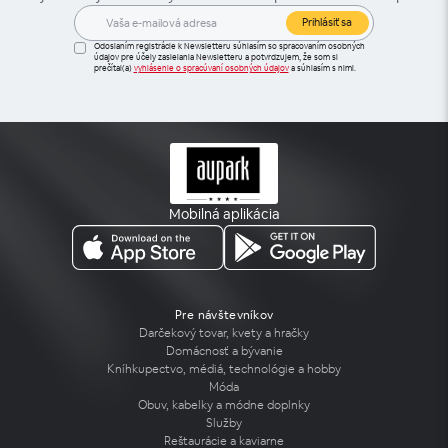
Prihlásiť sa
Odoslaním registrácie k Newsletteru súhlasím so spracovaním osobných
údajov pre účely zasielania Newsletteru a potvrdzujem, že som si
prečítal(a)
vyhlásenie o spracúvaní osobných údajov
a súhlasím s nimi.
Mobilná aplikácia
Pre návštevníkov
Darčekový tovar, kvety a hračky
Domácnosť a bývanie
Kníhkupectvo, médiá, technológie a hobby
Móda
Obuv, kabelky a módne doplnky
Služby
Reštaurácie a kaviarne