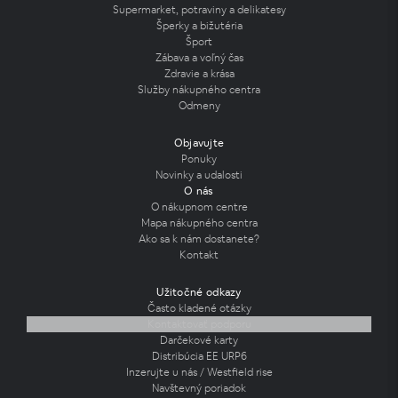
Supermarket, potraviny a delikatesy
Šperky a bižutéria
Šport
Zábava a voľný čas
Zdravie a krása
Služby nákupného centra
Odmeny
Objavujte
Ponuky
Novinky a udalosti
O nás
O nákupnom centre
Mapa nákupného centra
Ako sa k nám dostanete?
Kontakt
Užitočné odkazy
Často kladené otázky
Kontaktovať podporu
Darčekové karty
Distribúcia EE URP6
Inzerujte u nás / Westfield rise
Navštevný poriadok