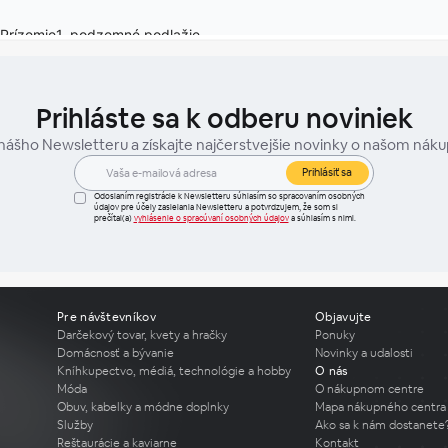
Prihláste sa k odberu noviniek
 nášho Newsletteru a získajte najčerstvejšie novinky o našom nák
Prihlásiť sa
Odoslaním registrácie k Newsletteru súhlasím so spracovaním osobných
údajov pre účely zasielania Newsletteru a potvrdzujem, že som si
prečítal(a)
vyhlásenie o spracúvaní osobných údajov
a súhlasím s nimi.
Pre návštevníkov
Objavujte
Darčekový tovar, kvety a hračky
Ponuky
Domácnosť a bývanie
Novinky a udalosti
Kníhkupectvo, médiá, technológie a hobby
O nás
Móda
O nákupnom centre
Obuv, kabelky a módne doplnky
Mapa nákupného centra
Služby
Ako sa k nám dostanete
Reštaurácie a kaviarne
Kontakt