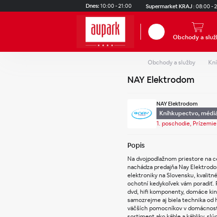
Skip to main content
Dnes:
10:00 - 21:00
Supermarket KRAJ
:
08:00 - 
Hľadať
Obchody a služ
Obchody a služby
Kní
NAY Elektrodom
NAY Elektrodom
Kníhkupectvo, médiá
1. poschodie, Prízemie
Popis
Na dvojpodlažnom priestore na ce
nachádza predajňa Nay Elektrodom
elektroniky na Slovensku, kvalitn
ochotní kedykoľvek vám poradiť. P
dvd, hifi komponenty, domáce kin
samozrejme aj biela technika od ho
väčších pomocníkov v domácnosti 
sortiment ako káble a kábliky, slú