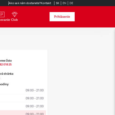
Ako sa k nám dostanete?
Kontakt
SK
EN
DE
Prihlásenie
kovanie
Club
nne číslo
82 018 25
á stránka
k
hodiny
09:00 - 21:00
09:00 - 21:00
09:00 - 21:00
09:00 - 21:00