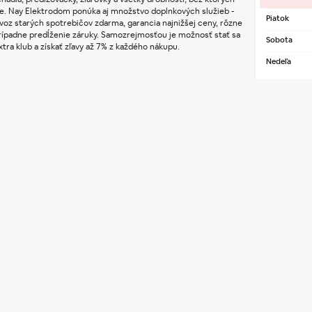
 Nay Elektrodom ponúka aj množstvo doplnkových služieb - 
Piatok
oz starých spotrebičov zdarma, garancia najnižšej ceny, rôzne 
prípadne predĺženie záruky. Samozrejmosťou je možnosť stať sa 
Sobota
ra klub a získať zľavy až 7% z každého nákupu.
Nedeľa