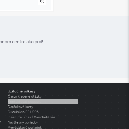
upnom centre ako prví!
Užitočné odkazy
Často kladené otázky
Kontaktovať podporu
Darčekové karty
Distribúcia EE URP6
Inzerujte u nás / Westfield rise
?
Navštevný poriadok
Prevádzkový poriadok