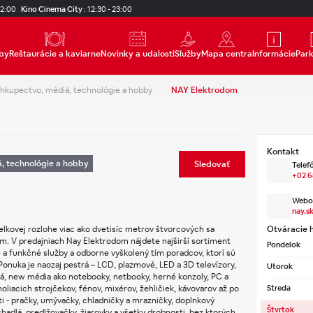
22:00
Kino Cinema City
:
12:30 - 23:00
by
Reštaurácie a kaviarne
Novinky a udalosti
Služby
Mapa centra
Informácie
Par
hkupectvo, médiá, technológie a hobby
NAY Elektrodom
Kontakt
, technológie a hobby
Sledovať
Telefó
+02 6
Webov
nay.s
lkovej rozlohe viac ako dvetisíc metrov štvorcových sa 
Otváracie 
. V predajniach Nay Elektrodom nájdete najširší sortiment 
Pondelok
é a funkčné služby a odborne vyškolený tím poradcov, ktorí sú 
onuka je naozaj pestrá – LCD, plazmové, LED a 3D televízory, 
Utorok
á, new média ako notebooky, netbooky, herné konzoly, PC a 
liacich strojčekov, fénov, mixérov, žehličiek, kávovarov až po 
Streda
- pračky, umývačky, chladničky a mrazničky, doplnkový 
Štvrtok
chadlá, predlžovačky, žiarovky a všetky drobnosti, bez ktorých 