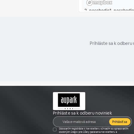
Prihláste sa k odberu
Prihláste sa k odberu noviniek
Prihlásiť sa
Odoslaním registrácie k Newsletteru súhlasím so spracovaním
osobných údajov pre účely zasielania Newsletteru a