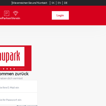
Wie erreichen Sie uns?
Kontakt
SK
EN
DE
Login
on
Parken
Verein
kommen zurück
haben dich vermisst