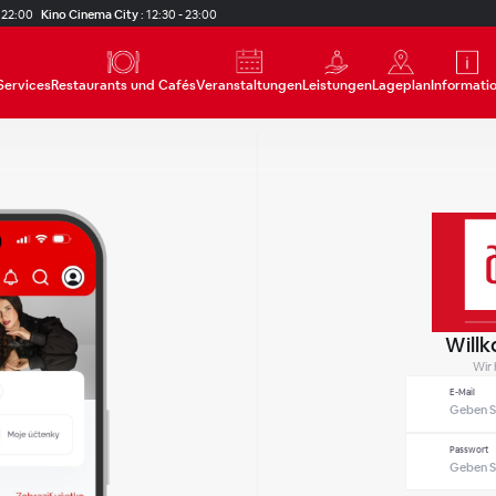
 22:00
Kino Cinema City
:
12:30 - 23:00
Services
Restaurants und Cafés
Veranstaltungen
Leistungen
Lageplan
Informati
Will
Wir 
E-Mail
Passwort