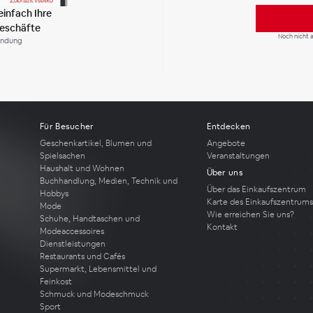
einfach Ihre
geschäfte
Noch nicht
endung
Für Besucher
Entdecken
Geschenkartikel, Blumen und
Angebote
Spielsachen
Veranstaltungen
Haushalt und Wohnen
Über uns
Buchhandlung, Medien, Technik und
Über das Einkaufszentrum
Hobbys
Karte des Einkaufszentrums
Mode
Wie erreichen Sie uns?
Schuhe, Handtaschen und
Kontakt
Modeaccessoires
Dienstleistungen
Restaurants und Cafés
Supermarkt, Lebensmittel und
Feinkost
Schmuck und Modeschmuck
Sport