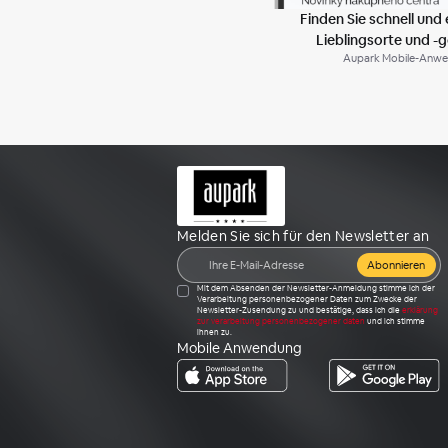
Finden Sie schnell und 
Lieblingsorte und -
Aupark Mobile-Anw
Melden Sie sich für den Newsletter an
Abonnieren
Mit dem Absenden der Newsletter-Anmeldung stimme ich der
Verarbeitung personenbezogener Daten zum Zwecke der
Newsletter-Zusendung zu und bestätige, dass ich die
erklärung
zur verarbeitung personenbezogener daten
und ich stimme
ihnen zu.
Mobile Anwendung