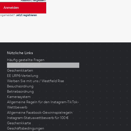
Passwort vergessen?
Anmelden
 angemeldet?
Jetzt registrieren
Nützliche Links
Häufig gestellte Fragen
Support kontaktieren
Geschenkkarten
EE URP6-Verteilung
Werben Sie mit uns / Westfield Rise
Besuchsordnung
Betriebsordnung
Kamerasystem
Allgemeine Regeln für den Instagram-TikTok-
Wettbewerb
Allgemeine Facebook-Gewinnspielregeln
Instagram-Statuswettbewerb für 100 €
Geschenkkarte
Geschäftsbedingungen